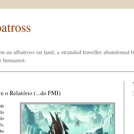
atross
m an albatross on land, a stranded traveller abandoned 
r humanist.
re o Relatório (...do FMI)
 de
ado
ido
s,
he