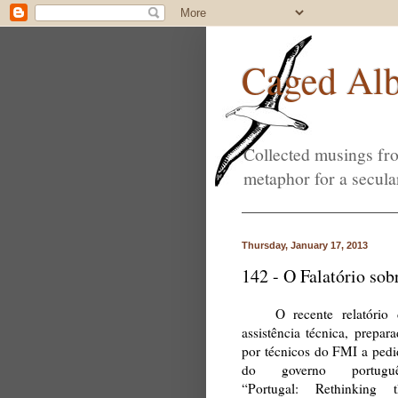
Caged Alb
Collected musings fro
metaphor for a secula
Thursday, January 17, 2013
142 - O Falatório sob
O recente relatório
assistência técnica, prepar
por técnicos do FMI a ped
do governo portuguê
“
Portugal: Rethinking t