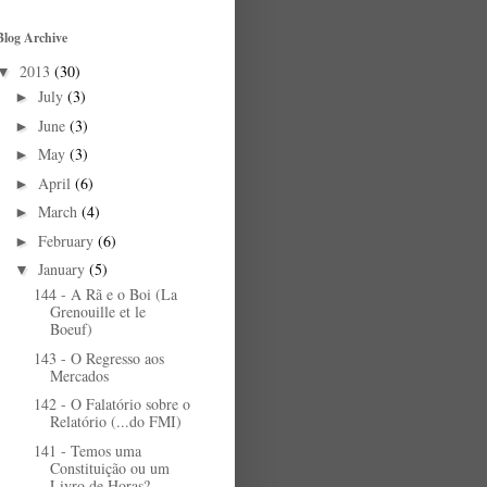
Blog Archive
2013
(30)
▼
July
(3)
►
June
(3)
►
May
(3)
►
April
(6)
►
March
(4)
►
February
(6)
►
January
(5)
▼
144 - A Rã e o Boi (La
Grenouille et le
Boeuf)
143 - O Regresso aos
Mercados
142 - O Falatório sobre o
Relatório (...do FMI)
141 - Temos uma
Constituição ou um
Livro de Horas?