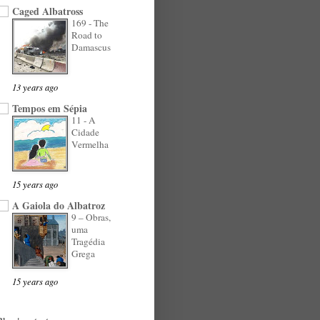
Caged Albatross
169 - The
Road to
Damascus
13 years ago
Tempos em Sépia
11 - A
Cidade
Vermelha
15 years ago
A Gaiola do Albatroz
9 – Obras,
uma
Tragédia
Grega
15 years ago