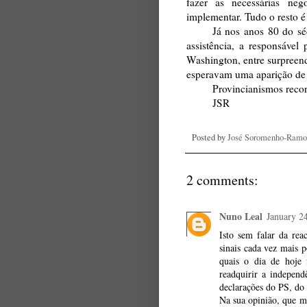
fazer as necessárias neg
implementar. Tudo o resto é f
Já nos anos 80 do sé
assistência, a responsáve
Washington, entre surpreend
esperavam uma aparição de F
Provincianismos recor
JSR
Posted by
José Soromenho-Ramo
2 comments:
Nuno Leal
January 2
Isto sem falar da reac
sinais cada vez mais p
quais o dia de hoje 
readquirir a independ
declarações do PS, do 
Na sua opinião, que mu