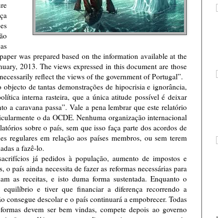
re
ça
ões
ão
 as
paper was prepared based on the information available at the
nuary, 2013. The views expressed in this document are those
 necessarily reflect the views of the government of Portugal”.
do objecto de tantas demonstrações de hipocrisia e ignorância,
lítica interna rasteira, que a única atitude possível é deixar
o a caravana passa”. Vale a pena lembrar que este relatório
rticularmente o da OCDE. Nenhuma organização internacional
latórios sobre o país, sem que isso faça parte dos acordos de
des regulares em relação aos países membros, ou sem terem
adas a fazê-lo.
acrifícios já pedidos à população, aumento de impostos e
, o país ainda necessita de fazer as reformas necessárias para
am as receitas, e isto duma forma sustentada. Enquanto o
equilíbrio e tiver que financiar a diferença recorrendo a
o consegue descolar e o país continuará a empobrecer. Todas
reformas devem ser bem vindas, compete depois ao governo