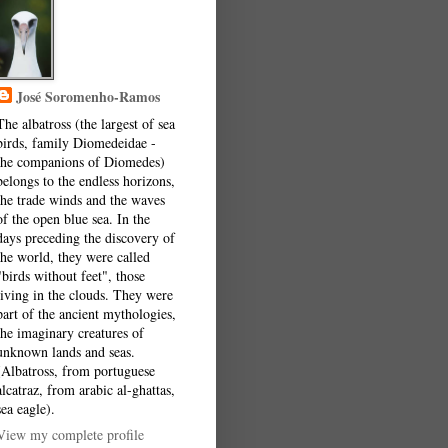
José Soromenho-Ramos
The albatross (the largest of sea
birds, family Diomedeidae -
the companions of Diomedes)
belongs to the endless horizons,
the trade winds and the waves
of the open blue sea. In the
days preceding the discovery of
the world, they were called
"birds without feet", those
living in the clouds. They were
part of the ancient mythologies,
the imaginary creatures of
unknown lands and seas.
(Albatross, from portuguese
alcatraz, from arabic al-ghattas,
sea eagle).
View my complete profile