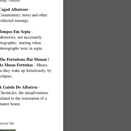
Blogs' content
Caged Albatross
-
Commentary, notes and other
collected musings.
Tempos Em Sepia
-
Memories, not necessarily
biographic, starting when
photographs were in sepia.
The Fortuitous Hai Mousai /
As Musas Fortuitas
- Muses,
as they wake up fortuitously, by
eclipses.
A Gaiola Do Albatroz
-
Chronicles, the misadventures
related to the restoration of a
manor house.
About Me