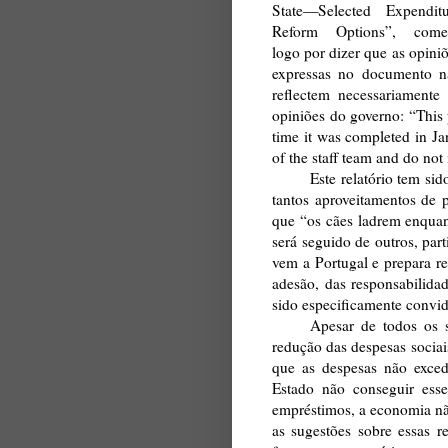
State—Selected Expenditu
Reform Options”, come
logo por dizer que as opini
expressas no documento n
reflectem necessariamente
opiniões do governo: “
This 
time it was completed in Ja
of the staff team and do not
Este relatório tem si
tantos aproveitamentos de po
que “os cães ladrem enquant
será seguido de outros, pa
vem a Portugal e prepara re
adesão, das responsabilida
sido especificamente convid
Apesar de todos os s
redução das despesas sociais
que as despesas não exced
Estado não conseguir esse 
empréstimos, a economia nã
as sugestões sobre essas 