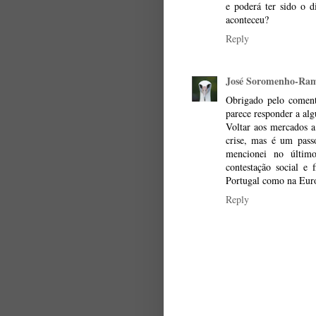
e poderá ter sido o 
aconteceu?
Reply
José Soromenho-Ra
Obrigado pelo comentá
parece responder a alg
Voltar aos mercados a
crise, mas é um pass
mencionei no último
contestação social e
Portugal como na Eur
Reply