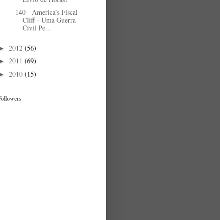
140 - America’s Fiscal
Cliff - Uma Guerra
Civil Pe...
2012
(56)
►
2011
(69)
►
2010
(15)
►
Followers