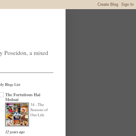
by Poseidon, a mixed
My Blogs List
The Fortuitous Hai
Moũsai
34 - The
Seasons of
Our Life
12 years ago