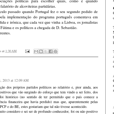
ociações políticas para escolher quais, como e quando
alatório de alcoviteiras partidárias.
culo passado quando Portugal fez o seu segundo pedido de
l pela implementação do programa português comentava em
ida e irónica, que cada vez que vinha a Lisboa, os jornalistas
átima e os políticos a chegada de D. Sebastião.
rentes.
s
at
1:30 AM
4, 2013 at 12:09 AM
ção dos próprios partidos políticos ao relatório e, pior ainda, aos
ositivos que vão surgindo do esforço que tem vindo a ser feito, dos
foi histórico (no sentido de ter permitido que o país comece a
ência financeira que havia perdido) mas que, aparentemente pelas
PCP e do BE, estes gostariam que tal não tivesse acontecido.
ito considero e sei ser de profundo conhecedor, foi ou não positivo